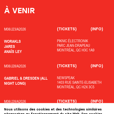
À VENIR
(TICKETS)
(INFO)
M08/
J23/
A2026
PIKNIC ÉLECTRONIK
WORAKLS
PARC JEAN-DRAPEAU
JARES
MONTRÉAL, QC H3C 1A9
ANAÏS LEY
(TICKETS)
(INFO)
M08/
J28/
A2026
NEWSPEAK
GABRIEL & DRESDEN (ALL
1403 RUE SAINTE-ELISABETH
NIGHT LONG)
MONTRÉAL, QC H2X 3C5
(TICKETS)
(INFO)
M08/
J28/
A2026
Nous utilisons des cookies et des technologies similaires
OFF PIKNIC
ADRIATIQUE