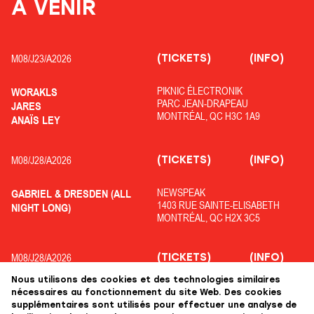
À VENIR
(TICKETS)
(INFO)
M08/
J23/
A2026
PIKNIC ÉLECTRONIK
WORAKLS
PARC JEAN-DRAPEAU
JARES
MONTRÉAL, QC H3C 1A9
ANAÏS LEY
(TICKETS)
(INFO)
M08/
J28/
A2026
NEWSPEAK
GABRIEL & DRESDEN (ALL
1403 RUE SAINTE-ELISABETH
NIGHT LONG)
MONTRÉAL, QC H2X 3C5
(TICKETS)
(INFO)
M08/
J28/
A2026
Nous utilisons des cookies et des technologies similaires
OFF PIKNIC
ADRIATIQUE
nécessaires au fonctionnement du site Web. Des cookies
PARC JEAN-DRAPEAU
COLYN
supplémentaires sont utilisés pour effectuer une analyse de