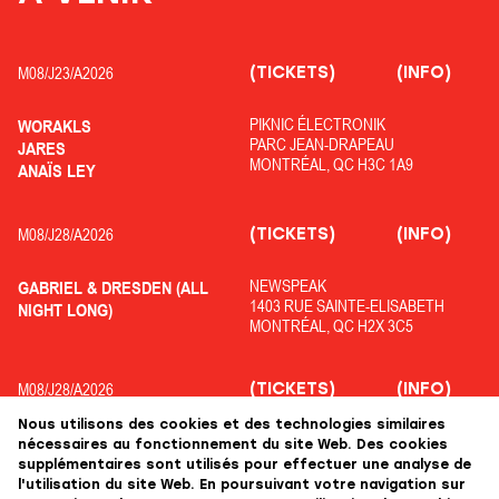
(TICKETS)
(INFO)
M08/
J23/
A2026
PIKNIC ÉLECTRONIK
WORAKLS
PARC JEAN-DRAPEAU
JARES
MONTRÉAL, QC H3C 1A9
ANAÏS LEY
(TICKETS)
(INFO)
M08/
J28/
A2026
NEWSPEAK
GABRIEL & DRESDEN (ALL
1403 RUE SAINTE-ELISABETH
NIGHT LONG)
MONTRÉAL, QC H2X 3C5
(TICKETS)
(INFO)
M08/
J28/
A2026
Nous utilisons des cookies et des technologies similaires
OFF PIKNIC
ADRIATIQUE
nécessaires au fonctionnement du site Web. Des cookies
PARC JEAN-DRAPEAU
COLYN
supplémentaires sont utilisés pour effectuer une analyse de
MONTRÉAL, QC H3C 1A9
KOLOPHANE
l'utilisation du site Web. En poursuivant votre navigation sur