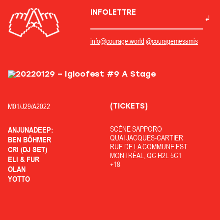
INFOLETTRE
info@courage.world
@couragemesamis
(TICKETS)
M01/
J29/
A2022
SCÈNE SAPPORO
ANJUNADEEP:
QUAI JACQUES-CARTIER
BEN BÖHMER
RUE DE LA COMMUNE EST.
CRI (DJ SET)
MONTRÉAL, QC H2L 5C1
ELI & FUR
+18
OLAN
YOTTO