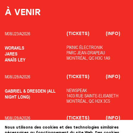
À VENIR
(TICKETS)
(INFO)
M08/
J23/
A2026
PIKNIC ÉLECTRONIK
WORAKLS
PARC JEAN-DRAPEAU
JARES
MONTRÉAL, QC H3C 1A9
ANAÏS LEY
(TICKETS)
(INFO)
M08/
J28/
A2026
NEWSPEAK
GABRIEL & DRESDEN (ALL
1403 RUE SAINTE-ELISABETH
NIGHT LONG)
MONTRÉAL, QC H2X 3C5
(TICKETS)
(INFO)
M08/
J28/
A2026
Nous utilisons des cookies et des technologies similaires
OFF PIKNIC
ADRIATIQUE
nécessaires au fonctionnement du site Web. Des cookies