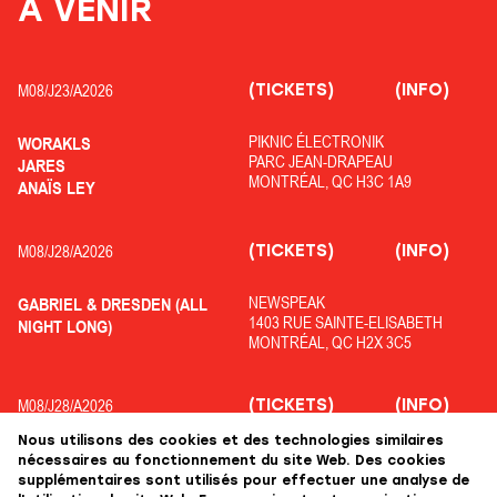
À VENIR
(TICKETS)
(INFO)
M08/
J23/
A2026
PIKNIC ÉLECTRONIK
WORAKLS
PARC JEAN-DRAPEAU
JARES
MONTRÉAL, QC H3C 1A9
ANAÏS LEY
(TICKETS)
(INFO)
M08/
J28/
A2026
NEWSPEAK
GABRIEL & DRESDEN (ALL
1403 RUE SAINTE-ELISABETH
NIGHT LONG)
MONTRÉAL, QC H2X 3C5
(TICKETS)
(INFO)
M08/
J28/
A2026
Nous utilisons des cookies et des technologies similaires
OFF PIKNIC
ADRIATIQUE
nécessaires au fonctionnement du site Web. Des cookies
PARC JEAN-DRAPEAU
COLYN
supplémentaires sont utilisés pour effectuer une analyse de
MONTRÉAL, QC H3C 1A9