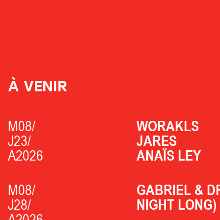
À VENIR
M08/
WORAKLS
J23/
JARES
A2026
ANAÏS LEY
M08/
GABRIEL & D
J28/
NIGHT LONG)
A2026