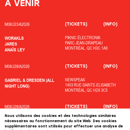
À VENIR
(TICKETS)
(INFO)
M08/
J23/
A2026
PIKNIC ÉLECTRONIK
WORAKLS
PARC JEAN-DRAPEAU
JARES
MONTRÉAL, QC H3C 1A9
ANAÏS LEY
(TICKETS)
(INFO)
M08/
J28/
A2026
NEWSPEAK
GABRIEL & DRESDEN (ALL
1403 RUE SAINTE-ELISABETH
NIGHT LONG)
MONTRÉAL, QC H2X 3C5
(TICKETS)
(INFO)
M08/
J28/
A2026
Nous utilisons des cookies et des technologies similaires
OFF PIKNIC
ADRIATIQUE
nécessaires au fonctionnement du site Web. Des cookies
PARC JEAN-DRAPEAU
COLYN
supplémentaires sont utilisés pour effectuer une analyse de