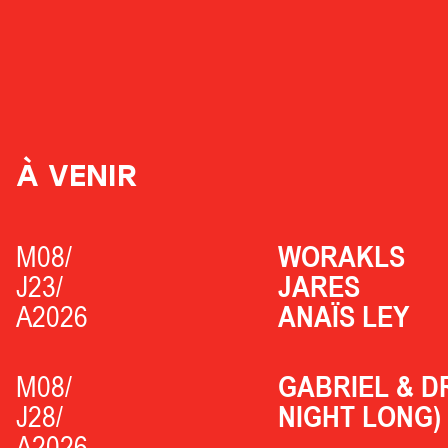
À VENIR
M08/
WORAKLS
J23/
JARES
A2026
ANAÏS LEY
M08/
GABRIEL & D
J28/
NIGHT LONG)
A2026